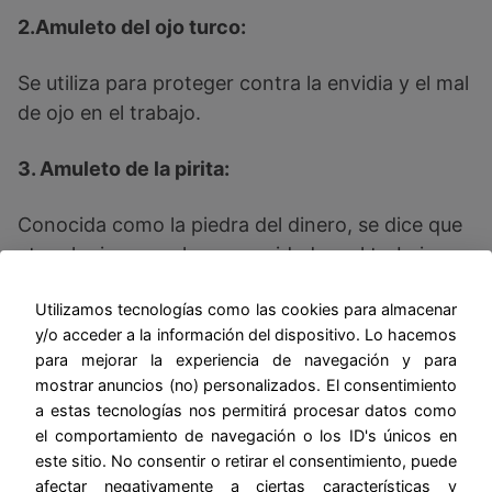
2.Amuleto del ojo turco:
Se utiliza para proteger contra la envidia y el mal
de ojo en el trabajo.
3. Amuleto de la pirita:
Conocida como la piedra del dinero, se dice que
atrae la riqueza y la prosperidad en el trabajo.
4. Amuleto de la turmalina negra:
Utilizamos tecnologías como las cookies para almacenar
y/o acceder a la información del dispositivo. Lo hacemos
para mejorar la experiencia de navegación y para
Se cree que protege contra la envidia y los celos,
mostrar anuncios (no) personalizados. El consentimiento
así como las energías negativas en el trabajo.
a estas tecnologías nos permitirá procesar datos como
el comportamiento de navegación o los ID's únicos en
5. Amuleto de la ventosa:
este sitio. No consentir o retirar el consentimiento, puede
afectar negativamente a ciertas características y