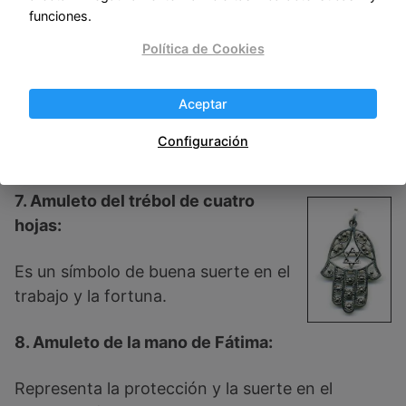
Se utiliza para atraer la buena fortuna y el éxito
funciones.
en el trabajo.
Política de Cookies
6. Amuleto de la cinta roja:
Aceptar
Representa la protección y la suerte, además de
Configuración
alejar las energías negativas en el trabajo.
7. Amuleto del trébol de cuatro
hojas:
Es un símbolo de buena suerte en el
trabajo y la fortuna.
8. Amuleto de la mano de Fátima:
Representa la protección y la suerte en el